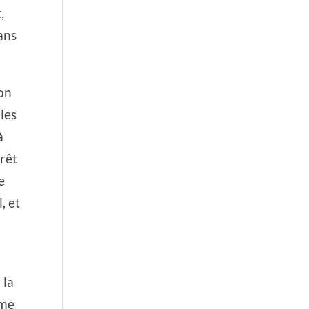
,
ans
’on
les
à
prêt
e
, et
 la
mme