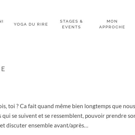
NI
STAGES &
MON
YOGA DU RIRE
EVENTS
APPROCHE
CE
ois, toi ? Ca fait quand même bien longtemps que nou
 qui se suivent et se ressemblent, pouvoir prendre so
, et discuter ensemble avant/après…