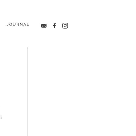
JOURNAL
·
·
·
s
n