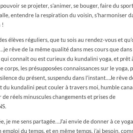
 pouvoir se projeter, s’animer, se bouger, faire du sport
lle, entendre la respiration du voisin, s’harmoniser d
 !
 des élèves réguliers, que tu sois au rendez-vous et qu
…je rêve de la même qualité dans mes cours que dans 
 qui connaît ou est curieux du kundalini yoga, et prêt 
 le corps, les présupposées connaissances sur le yoga, 
le silence du présent, suspendu dans l’instant…Je rêve d
 du kundalini peut couler à travers moi, humble canal
r de réels minuscules changements et prises de
NS.
trée, je me sens partagée…J’ai envie de donner à ce yoga
n emploi du temps, et en même temps, j’ai besoin, co