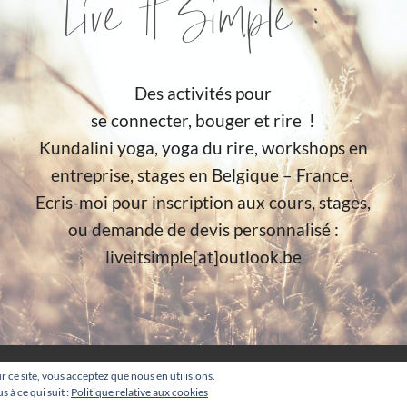
Live It Simple :
Des activités pour
se connecter, bouger et rire !
Kundalini yoga, yoga du rire, workshops en
entreprise, stages en Belgique – France.
Ecris-moi pour inscription aux cours, stages,
ou demande de devis personnalisé :
liveitsimple[at]outlook.be
ur ce site, vous acceptez que nous en utilisions.
 à ce qui suit :
Politique relative aux cookies