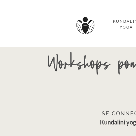
KUNDALI
YOGA
Workshops po
SE CONNEC
Kundalini yog