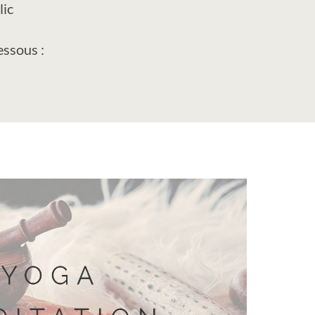
lic
essous :