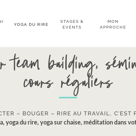
NI
STAGES &
MON
YOGA DU RIRE
EVENTS
APPROCHE
ur team building, 
cours réguliers
TER – BOUGER – RIRE AU TRAVAIL, C’EST 
a, yoga du rire, yoga sur chaise, méditation dans vo