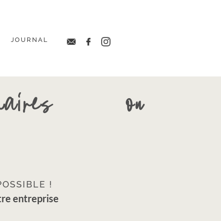
JOURNAL
·
·
·
séminaires ou
POSSIBLE !
tre entreprise